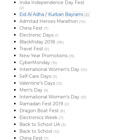
India Independence Day Fest
(2)
Eid Al Adha / Kurban Bayramı
(2)
Admitad Heroes Marathon
(10)
China Fest
(7)
Electronic Days
(1)
Blackfriday 2018
(38)
Travel Fest
(9)
New Year Promotions
(15)
CyberMonday
(15)
International Women's Day
(10)
Self-Care Days
(3)
Valentine's Days
(12)
Men's Day
(5)
International Women's Day
(13)
Ramadan Fest 2019
(2)
Dragon Boat Fest
(8)
Electronics Week
(7)
Back to School UA
(3)
Back to School
(12)
China Fest
(7)