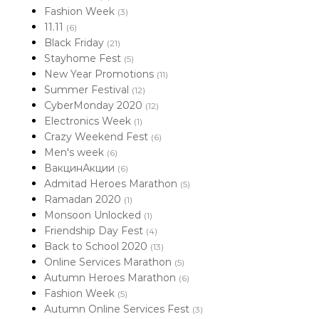
Fashion Week
(3)
11.11
(6)
Black Friday
(21)
Stayhome Fest
(5)
New Year Promotions
(11)
Summer Festival
(12)
CyberMonday 2020
(12)
Electronics Week
(1)
Crazy Weekend Fest
(6)
Men's week
(6)
ВакцинАкции
(6)
Admitad Heroes Marathon
(5)
Ramadan 2020
(1)
Monsoon Unlocked
(1)
Friendship Day Fest
(4)
Back to School 2020
(13)
Online Services Marathon
(5)
Autumn Heroes Marathon
(6)
Fashion Week
(5)
Autumn Online Services Fest
(3)