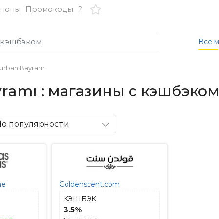
упоны
Промокоды
?
Все м
 Kurban Bayramı
ayramı : магазины с кэшбэко
По популярности
ae
Goldenscent.com
КЭШБЭК:
3.5%