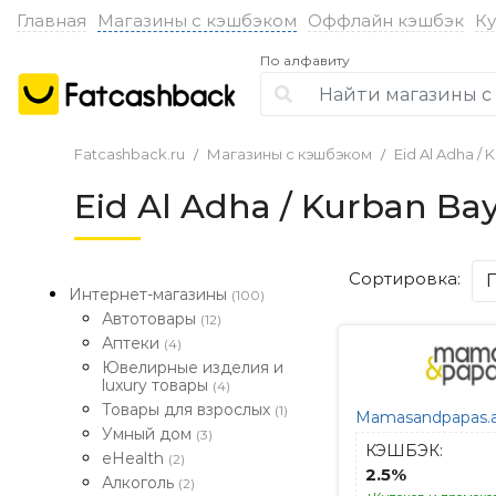
Главная
Магазины с кэшбэком
Оффлайн кэшбэк
К
По алфавиту
Fatcashback.ru
Магазины с кэшбэком
Eid Al Adha /
Eid Al Adha / Kurban B
Сортировка:
Интернет-магазины
(100)
Автотовары
(12)
Аптеки
(4)
Ювелирные изделия и
luxury товары
(4)
Товары для взрослых
(1)
Mamasandpapas.
Умный дом
(3)
КЭШБЭК:
eHealth
(2)
2.5%
Алкоголь
(2)