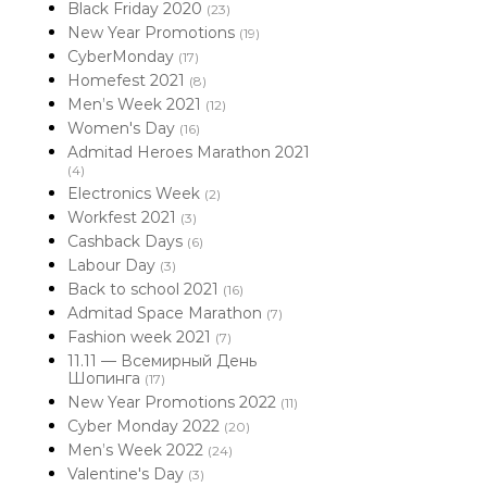
Black Friday 2020
(23)
New Year Promotions
(19)
CyberMonday
(17)
Homefest 2021
(8)
Men’s Week 2021
(12)
Women's Day
(16)
Admitad Heroes Marathon 2021
(4)
Electronics Week
(2)
Workfest 2021
(3)
Cashback Days
(6)
Labour Day
(3)
Back to school 2021
(16)
Admitad Space Marathon
(7)
Fashion week 2021
(7)
11.11 — Всемирный День
Шопинга
(17)
New Year Promotions 2022
(11)
Cyber Monday 2022
(20)
Men’s Week 2022
(24)
Valentine's Day
(3)