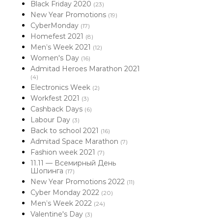
Black Friday 2020
(23)
New Year Promotions
(19)
CyberMonday
(17)
Homefest 2021
(8)
Men’s Week 2021
(12)
Women's Day
(16)
Admitad Heroes Marathon 2021
(4)
Electronics Week
(2)
Workfest 2021
(3)
Cashback Days
(6)
Labour Day
(3)
Back to school 2021
(16)
Admitad Space Marathon
(7)
Fashion week 2021
(7)
11.11 — Всемирный День
Шопинга
(17)
New Year Promotions 2022
(11)
Cyber Monday 2022
(20)
Men’s Week 2022
(24)
Valentine's Day
(3)