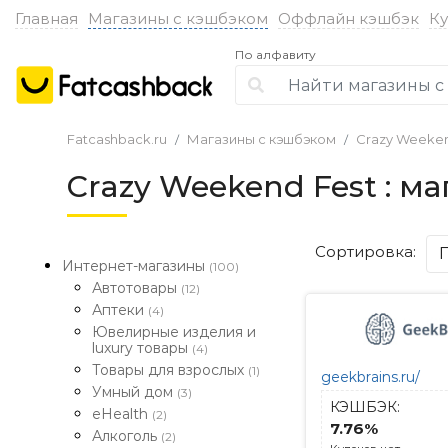
Главная
Магазины с кэшбэком
Оффлайн кэшбэк
К
По алфавиту
Fatcashback.ru
Магазины с кэшбэком
Crazy Weeken
Crazy Weekend Fest : м
Сортировка:
Интернет-магазины
(100)
Автотовары
(12)
Аптеки
(4)
Ювелирные изделия и
luxury товары
(4)
Товары для взрослых
(1)
geekbrains.ru/
Умный дом
(3)
КЭШБЭК:
eHealth
(2)
7.76%
Алкоголь
(2)