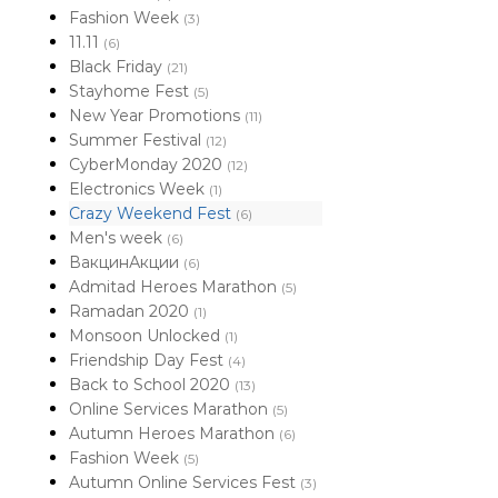
Fashion Week
(3)
11.11
(6)
Black Friday
(21)
Stayhome Fest
(5)
New Year Promotions
(11)
Summer Festival
(12)
CyberMonday 2020
(12)
Electronics Week
(1)
Crazy Weekend Fest
(6)
Men's week
(6)
ВакцинАкции
(6)
Admitad Heroes Marathon
(5)
Ramadan 2020
(1)
Monsoon Unlocked
(1)
Friendship Day Fest
(4)
Back to School 2020
(13)
Online Services Marathon
(5)
Autumn Heroes Marathon
(6)
Fashion Week
(5)
Autumn Online Services Fest
(3)