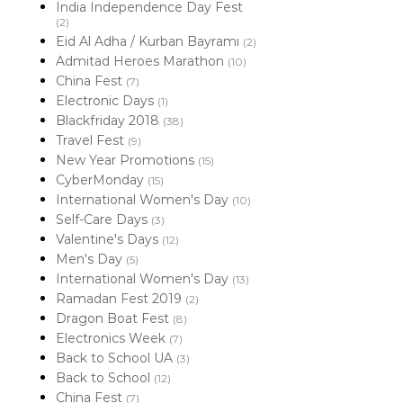
India Independence Day Fest
(2)
Eid Al Adha / Kurban Bayramı
(2)
Admitad Heroes Marathon
(10)
China Fest
(7)
Electronic Days
(1)
Blackfriday 2018
(38)
Travel Fest
(9)
New Year Promotions
(15)
CyberMonday
(15)
International Women's Day
(10)
Self-Care Days
(3)
Valentine's Days
(12)
Men's Day
(5)
International Women's Day
(13)
Ramadan Fest 2019
(2)
Dragon Boat Fest
(8)
Electronics Week
(7)
Back to School UA
(3)
Back to School
(12)
China Fest
(7)