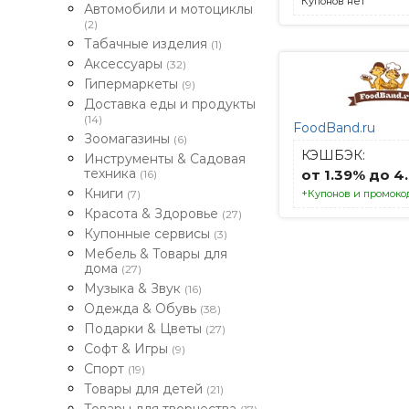
Купонов нет
Автомобили и мотоциклы
(2)
Табачные изделия
(1)
Аксессуары
(32)
Гипермаркеты
(9)
Доставка еды и продукты
(14)
FoodBand.ru
Зоомагазины
(6)
КЭШБЭК:
Инструменты & Садовая
техника
от 1.39% до 4
(16)
Книги
(7)
+Купонов и промоко
Красота & Здоровье
(27)
Купонные сервисы
(3)
Мебель & Товары для
дома
(27)
Музыка & Звук
(16)
Одежда & Обувь
(38)
Подарки & Цветы
(27)
Софт & Игры
(9)
Спорт
(19)
Товары для детей
(21)