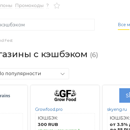
упоны
Промокоды
?
Все м
d Fest
агазины с кэшбэком
(6)
По популярности
Growfood.pro
skyeng.ru
КЭШБЭК:
КЭШБЭК:
300 RUB
от 3.5%
до 55 R