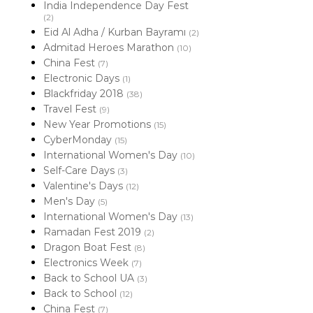
India Independence Day Fest
(2)
Eid Al Adha / Kurban Bayramı
(2)
Admitad Heroes Marathon
(10)
China Fest
(7)
Electronic Days
(1)
Blackfriday 2018
(38)
Travel Fest
(9)
New Year Promotions
(15)
CyberMonday
(15)
International Women's Day
(10)
Self-Care Days
(3)
Valentine's Days
(12)
Men's Day
(5)
International Women's Day
(13)
Ramadan Fest 2019
(2)
Dragon Boat Fest
(8)
Electronics Week
(7)
Back to School UA
(3)
Back to School
(12)
China Fest
(7)