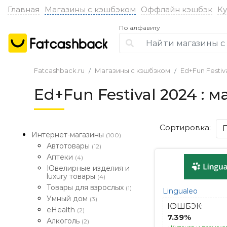
Главная
Магазины с кэшбэком
Оффлайн кэшбэк
К
По алфавиту
Fatcashback.ru
Магазины с кэшбэком
Ed+Fun Festiv
Ed+Fun Festival 2024 :
Сортировка:
Интернет-магазины
(100)
Автотовары
(12)
Аптеки
(4)
Ювелирные изделия и
luxury товары
(4)
Товары для взрослых
(1)
Lingualeo
Умный дом
(3)
КЭШБЭК:
eHealth
(2)
7.39%
Алкоголь
(2)