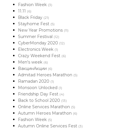
Fashion Week
(3)
11.11
(6)
Black Friday
(21)
Stayhome Fest
(5)
New Year Promotions
(11)
Summer Festival
(12)
CyberMonday 2020
(12)
Electronics Week
(1)
Crazy Weekend Fest
(6)
Men's week
(6)
ВакцинАкции
(6)
Admitad Heroes Marathon
(5)
Ramadan 2020
(1)
Monsoon Unlocked
(1)
Friendship Day Fest
(4)
Back to School 2020
(13)
Online Services Marathon
(5)
Autumn Heroes Marathon
(6)
Fashion Week
(5)
Autumn Online Services Fest
(3)