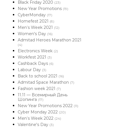
Black Friday 2020
(23)
New Year Promotions
(19)
CyberMonday
(17)
Homefest 2021
(8)
Men’s Week 2021
(12)
Women's Day
(16)
Admitad Heroes Marathon 2021
(4)
Electronics Week
(2)
Workfest 2021
(3)
Cashback Days
(6)
Labour Day
(3)
Back to school 2021
(16)
Admitad Space Marathon
(7)
Fashion week 2021
(7)
11.11 — Всемирный День
Шопинга
(17)
New Year Promotions 2022
(11)
Cyber Monday 2022
(20)
Men’s Week 2022
(24)
Valentine's Day
(3)