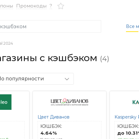
упоны
Промокоды
?
Все м
al 2024
 магазины с кэшбэком
(4)
По популярности
Цвет Диванов
Kaspersky
КЭШБЭК:
КЭШБЭК:
4.64%
до 10.3