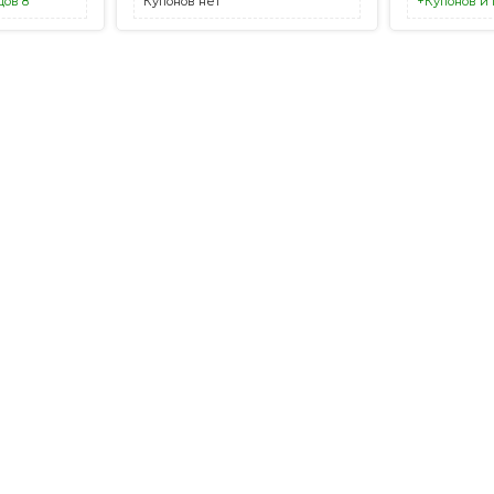
дов 8
Купонов нет
+Купонов и 