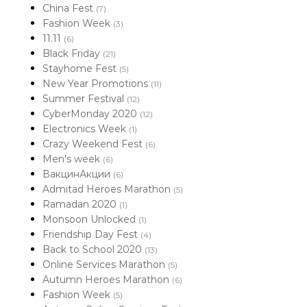
China Fest
(7)
Fashion Week
(3)
11.11
(6)
Black Friday
(21)
Stayhome Fest
(5)
New Year Promotions
(11)
Summer Festival
(12)
CyberMonday 2020
(12)
Electronics Week
(1)
Crazy Weekend Fest
(6)
Men's week
(6)
ВакцинАкции
(6)
Admitad Heroes Marathon
(5)
Ramadan 2020
(1)
Monsoon Unlocked
(1)
Friendship Day Fest
(4)
Back to School 2020
(13)
Online Services Marathon
(5)
Autumn Heroes Marathon
(6)
Fashion Week
(5)