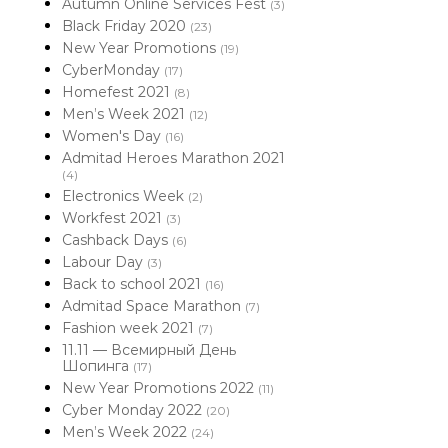
Autumn Online Services Fest
(3)
Black Friday 2020
(23)
New Year Promotions
(19)
CyberMonday
(17)
Homefest 2021
(8)
Men’s Week 2021
(12)
Women's Day
(16)
Admitad Heroes Marathon 2021
(4)
Electronics Week
(2)
Workfest 2021
(3)
Cashback Days
(6)
Labour Day
(3)
Back to school 2021
(16)
Admitad Space Marathon
(7)
Fashion week 2021
(7)
11.11 — Всемирный День
Шопинга
(17)
New Year Promotions 2022
(11)
Cyber Monday 2022
(20)
Men’s Week 2022
(24)