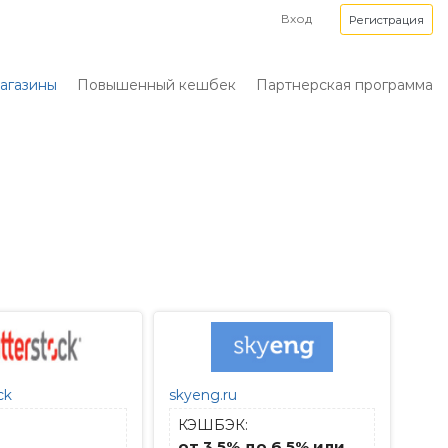
Вход
Регистрация
агазины
Повышенный кешбек
Партнерская программа
ck
skyeng.ru
КЭШБЭК:
от 3.5% до 6.5% или