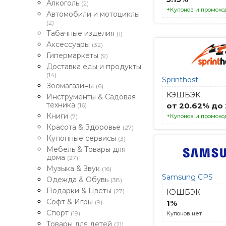
Алкоголь
(2)
+Купонов и промокод
Автомобили и мотоциклы
(2)
Табачные изделия
(1)
Аксессуары
(32)
Гипермаркеты
(9)
Доставка еды и продукты
(14)
Sprinthost
Зоомагазины
(6)
КЭШБЭК:
Инструменты & Садовая
техника
от 20.62% до
(16)
Книги
(7)
+Купонов и промоко
Красота & Здоровье
(27)
Купонные сервисы
(3)
Мебель & Товары для
дома
(27)
Музыка & Звук
(16)
Samsung CPS
Одежда & Обувь
(38)
Подарки & Цветы
(27)
КЭШБЭК:
Софт & Игры
(9)
1%
Спорт
(19)
Купонов нет
Товары для детей
(21)