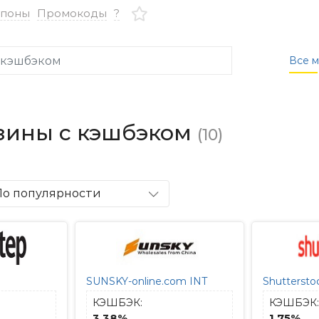
упоны
Промокоды
?
Все м
зины с кэшбэком
(10)
По популярности
SUNSKY-online.com INT
Shuttersto
КЭШБЭК:
КЭШБЭК:
3.38%
1.75%