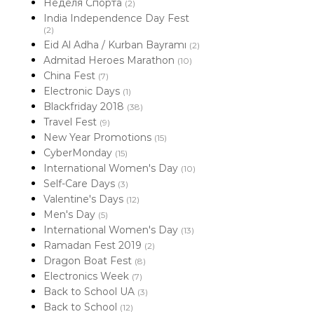
Неделя Спорта
(2)
India Independence Day Fest
(2)
Eid Al Adha / Kurban Bayramı
(2)
Admitad Heroes Marathon
(10)
China Fest
(7)
Electronic Days
(1)
Blackfriday 2018
(38)
Travel Fest
(9)
New Year Promotions
(15)
CyberMonday
(15)
International Women's Day
(10)
Self-Care Days
(3)
Valentine's Days
(12)
Men's Day
(5)
International Women's Day
(13)
Ramadan Fest 2019
(2)
Dragon Boat Fest
(8)
Electronics Week
(7)
Back to School UA
(3)
Back to School
(12)