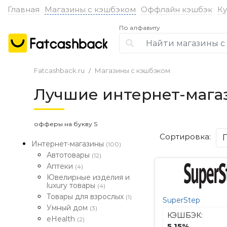
Главная
Магазины с кэшбэком
Оффлайн кэшбэк
К
По алфавиту
Fatcashback.ru
Магазины с кэшбэком
Лучшие интернет-мага
офферы на букву S
Сортировка:
Интернет-магазины
(100)
Автотовары
(12)
Аптеки
(4)
Ювелирные изделия и
luxury товары
(4)
Товары для взрослых
(1)
SuperStep
Умный дом
(3)
КЭШБЭК:
eHealth
(2)
5.15%