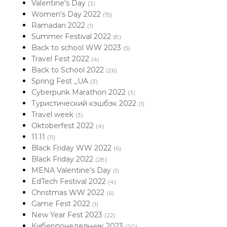
Valentine's Day
(3)
Women's Day 2022
(15)
Ramadan 2022
(1)
Summer Festival 2022
(8)
Back to school WW 2023
(5)
Travel Fest 2022
(4)
Back to School 2022
(26)
Spring Fest _UA
(3)
Cyberpunk Marathon 2022
(3)
Туристический кэшбэк 2022
(1)
Travel week
(3)
Oktoberfest 2022
(4)
11.11
(11)
Black Friday WW 2022
(6)
Black Friday 2022
(28)
MENA Valentine's Day
(1)
EdTech Festival 2022
(4)
Christmas WW 2022
(6)
Game Fest 2022
(1)
New Year Fest 2023
(22)
Киберпонедельник 2023
(20)