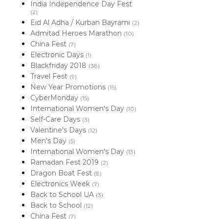
India Independence Day Fest
(2)
Eid Al Adha / Kurban Bayramı
(2)
Admitad Heroes Marathon
(10)
China Fest
(7)
Electronic Days
(1)
Blackfriday 2018
(38)
Travel Fest
(9)
New Year Promotions
(15)
CyberMonday
(15)
International Women's Day
(10)
Self-Care Days
(3)
Valentine's Days
(12)
Men's Day
(5)
International Women's Day
(13)
Ramadan Fest 2019
(2)
Dragon Boat Fest
(8)
Electronics Week
(7)
Back to School UA
(3)
Back to School
(12)
China Fest
(7)