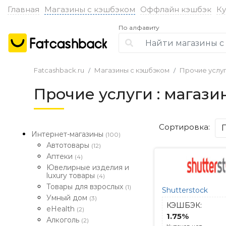
Главная
Магазины с кэшбэком
Оффлайн кэшбэк
К
По алфавиту
Fatcashback.ru
Магазины с кэшбэком
Прочие услу
Прочие услуги : магаз
Сортировка:
Интернет-магазины
(100)
Автотовары
(12)
Аптеки
(4)
Ювелирные изделия и
luxury товары
(4)
Товары для взрослых
(1)
Shutterstock
Умный дом
(3)
КЭШБЭК:
eHealth
(2)
1.75%
Алкоголь
(2)