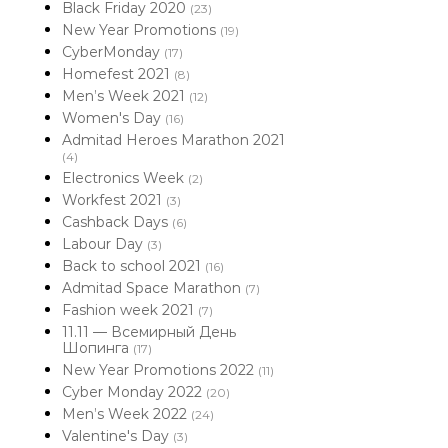
Black Friday 2020
(23)
New Year Promotions
(19)
CyberMonday
(17)
Homefest 2021
(8)
Men’s Week 2021
(12)
Women's Day
(16)
Admitad Heroes Marathon 2021
(4)
Electronics Week
(2)
Workfest 2021
(3)
Cashback Days
(6)
Labour Day
(3)
Back to school 2021
(16)
Admitad Space Marathon
(7)
Fashion week 2021
(7)
11.11 — Всемирный День
Шопинга
(17)
New Year Promotions 2022
(11)
Cyber Monday 2022
(20)
Men’s Week 2022
(24)
Valentine's Day
(3)