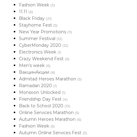
Fashion Week
(3)
11.11
(6)
Black Friday
(21)
Stayhome Fest
(5)
New Year Promotions
(11)
Summer Festival
(12)
CyberMonday 2020
(12)
Electronics Week
(1)
Crazy Weekend Fest
(6)
Men's week
(6)
ВакцинАкции
(6)
Admitad Heroes Marathon
(5)
Ramadan 2020
(1)
Monsoon Unlocked
(1)
Friendship Day Fest
(4)
Back to School 2020
(13)
Online Services Marathon
(5)
Autumn Heroes Marathon
(6)
Fashion Week
(5)
Autumn Online Services Fest
(3)