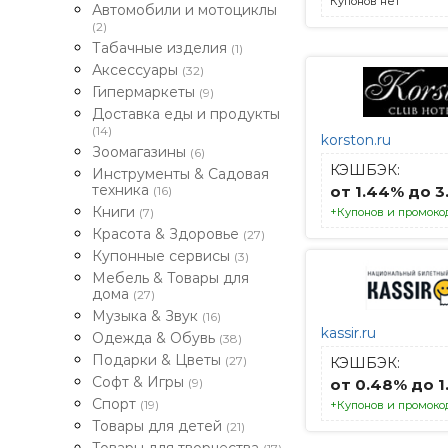
Купонов нет
Автомобили и мотоциклы
(2)
Табачные изделия
(1)
Аксессуары
(32)
Гипермаркеты
(9)
Доставка еды и продукты
(14)
korston.ru
Зоомагазины
(6)
КЭШБЭК:
Инструменты & Садовая
техника
от 1.44% до 3
(16)
Книги
(7)
+Купонов и промокод
Красота & Здоровье
(27)
Купонные сервисы
(3)
Мебель & Товары для
дома
(27)
Музыка & Звук
(16)
kassir.ru
Одежда & Обувь
(38)
Подарки & Цветы
(27)
КЭШБЭК:
Софт & Игры
(9)
от 0.48% до 1
Спорт
(19)
+Купонов и промоко
Товары для детей
(21)