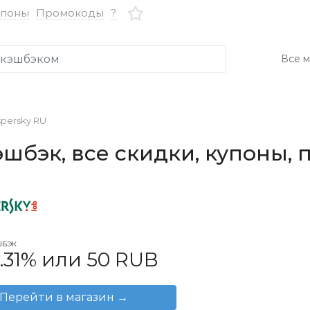
упоны
Промокоды
?
Все м
spersky RU
эшбэк, все скидки, купоны,
ШБЭК
0.31% или 50 RUB
Перейти в магазин
→