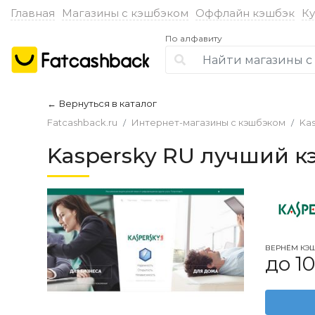
Главная
Магазины с кэшбэком
Оффлайн кэшбэк
К
По алфавиту
Вернуться в каталог
←
Fatcashback.ru
Интернет-магазины с кэшбэком
Ka
Kaspersky RU лучший к
ВЕРНЁМ КЭ
до 1