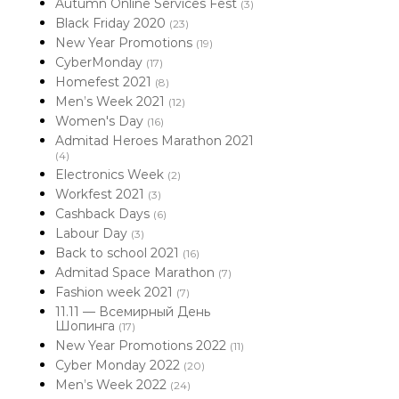
Autumn Online Services Fest
(3)
Black Friday 2020
(23)
New Year Promotions
(19)
CyberMonday
(17)
Homefest 2021
(8)
Men’s Week 2021
(12)
Women's Day
(16)
Admitad Heroes Marathon 2021
(4)
Electronics Week
(2)
Workfest 2021
(3)
Cashback Days
(6)
Labour Day
(3)
Back to school 2021
(16)
Admitad Space Marathon
(7)
Fashion week 2021
(7)
11.11 — Всемирный День
Шопинга
(17)
New Year Promotions 2022
(11)
Cyber Monday 2022
(20)
Men’s Week 2022
(24)