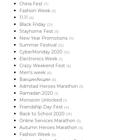
China Fest
(7)
Fashion Week
(3)
11.11
(6)
Black Friday
(21)
Stayhome Fest
(5)
New Year Promotions
(11)
Summer Festival
(12)
CyberMonday 2020
(12)
Electronics Week
(1)
Crazy Weekend Fest
(6)
Men's week
(6)
ВакцинАкции
(6)
Admitad Heroes Marathon
(5)
Ramadan 2020
(1)
Monsoon Unlocked
(1)
Friendship Day Fest
(4)
Back to School 2020
(13)
Online Services Marathon
(5)
Autumn Heroes Marathon
(6)
Fashion Week
(5)