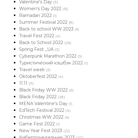
Valentine's Day
(3)
Women's Day 2022
(15)
Ramadan 2022
(1)
Summer Festival 2022
(8)
Back to school WW 2023
(5)
Travel Fest 2022
(4)
Back to School 2022
(26)
Spring Fest _UA
(3)
Cyberpunk Marathon 2022
(3)
Туристический кэшбэк 2022
(1)
Travel week
(3)
Oktoberfest 2022
(4)
11.11
(11)
Black Friday WW 2022
(6)
Black Friday 2022
(28)
MENA Valentine's Day
(1)
EdTech Festival 2022
(4)
Christmas WW 2022
(6)
Game Fest 2022
(1)
New Year Fest 2023
(22)
Киберпонедельник 2023
(20)