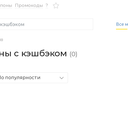
упоны
Промокоды
?
Все м
18
зины с кэшбэком
(0)
По популярности