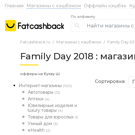
Главная
Магазины с кэшбэком
Оффлайн кэшбэк
К
По алфавиту
Fatcashback.ru
Магазины с кэшбэком
Family Day 20
Family Day 2018 : мага
офферы на букву Ш
Сортировка:
Интернет-магазины
(100)
Автотовары
(12)
Аптеки
(4)
Ювелирные изделия и
luxury товары
(4)
Товары для взрослых
(1)
Умный дом
(3)
eHealth
(2)