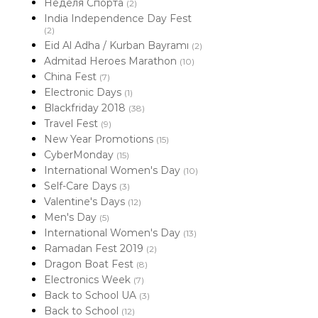
Неделя Спорта
(2)
India Independence Day Fest
(2)
Eid Al Adha / Kurban Bayramı
(2)
Admitad Heroes Marathon
(10)
China Fest
(7)
Electronic Days
(1)
Blackfriday 2018
(38)
Travel Fest
(9)
New Year Promotions
(15)
CyberMonday
(15)
International Women's Day
(10)
Self-Care Days
(3)
Valentine's Days
(12)
Men's Day
(5)
International Women's Day
(13)
Ramadan Fest 2019
(2)
Dragon Boat Fest
(8)
Electronics Week
(7)
Back to School UA
(3)
Back to School
(12)