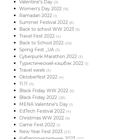
Valentine's Day
(3)
Women's Day 2022
(15)
Ramadan 2022
(1)
Summer Festival 2022
(8)
Back to school WW 2023
(5)
Travel Fest 2022
(4)
Back to School 2022
(26)
Spring Fest _UA
(3)
Cyberpunk Marathon 2022
(3)
Туристический кэшбэк 2022
(1)
Travel week
(3)
Oktoberfest 2022
(4)
11.11
(11)
Black Friday WW 2022
(6)
Black Friday 2022
(28)
MENA Valentine's Day
(1)
EdTech Festival 2022
(4)
Christmas WW 2022
(6)
Game Fest 2022
(1)
New Year Fest 2023
(22)
Киберпонедельник 2023
(20)