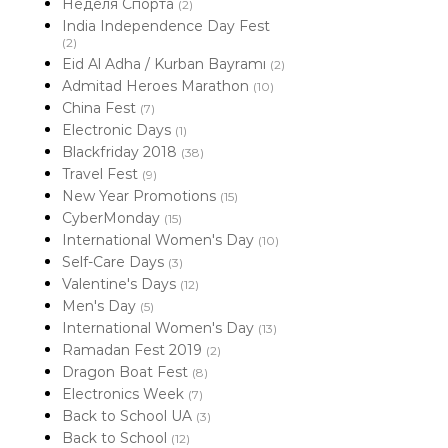
Неделя Спорта
(2)
India Independence Day Fest
(2)
Eid Al Adha / Kurban Bayramı
(2)
Admitad Heroes Marathon
(10)
China Fest
(7)
Electronic Days
(1)
Blackfriday 2018
(38)
Travel Fest
(9)
New Year Promotions
(15)
CyberMonday
(15)
International Women's Day
(10)
Self-Care Days
(3)
Valentine's Days
(12)
Men's Day
(5)
International Women's Day
(13)
Ramadan Fest 2019
(2)
Dragon Boat Fest
(8)
Electronics Week
(7)
Back to School UA
(3)
Back to School
(12)