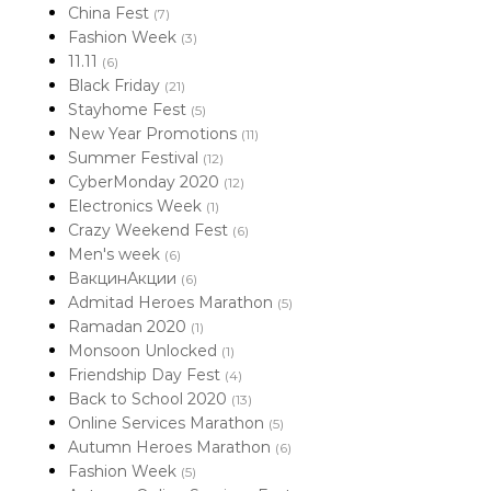
China Fest
(7)
Fashion Week
(3)
11.11
(6)
Black Friday
(21)
Stayhome Fest
(5)
New Year Promotions
(11)
Summer Festival
(12)
CyberMonday 2020
(12)
Electronics Week
(1)
Crazy Weekend Fest
(6)
Men's week
(6)
ВакцинАкции
(6)
Admitad Heroes Marathon
(5)
Ramadan 2020
(1)
Monsoon Unlocked
(1)
Friendship Day Fest
(4)
Back to School 2020
(13)
Online Services Marathon
(5)
Autumn Heroes Marathon
(6)
Fashion Week
(5)