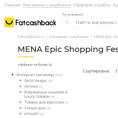
Главная
Магазины с кэшбэком
Оффлайн кэшбэк
К
По алфавиту
Fatcashback.ru
Магазины с кэшбэком
MENA Epic Sho
MENA Epic Shopping Fes
офферы на букву Ш
Сортировка:
Интернет-магазины
(100)
Автотовары
(12)
Аптеки
(4)
Ювелирные изделия и
luxury товары
(4)
Товары для взрослых
(1)
Умный дом
(3)
eHealth
(2)