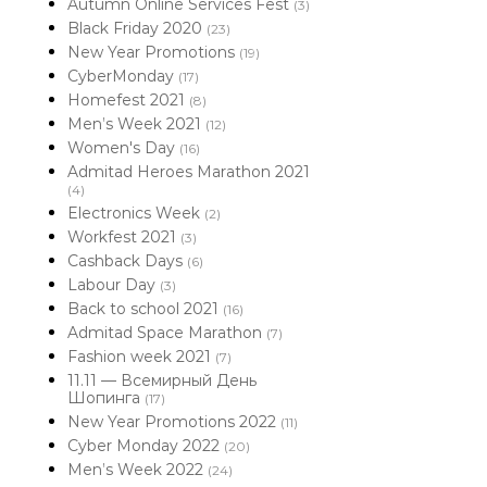
Autumn Online Services Fest
(3)
Black Friday 2020
(23)
New Year Promotions
(19)
CyberMonday
(17)
Homefest 2021
(8)
Men’s Week 2021
(12)
Women's Day
(16)
Admitad Heroes Marathon 2021
(4)
Electronics Week
(2)
Workfest 2021
(3)
Cashback Days
(6)
Labour Day
(3)
Back to school 2021
(16)
Admitad Space Marathon
(7)
Fashion week 2021
(7)
11.11 — Всемирный День
Шопинга
(17)
New Year Promotions 2022
(11)
Cyber Monday 2022
(20)
Men’s Week 2022
(24)