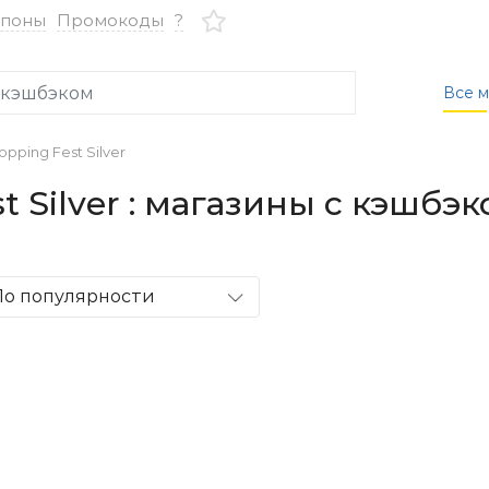
упоны
Промокоды
?
Все м
pping Fest Silver
t Silver : магазины с кэшбэ
По популярности