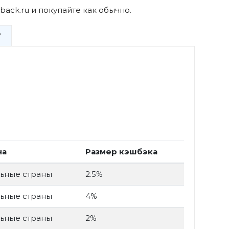
back.ru и покупайте как обычно.
?
на
Размер кэшбэка
ьные страны
2.5%
ьные страны
4%
ьные страны
2%