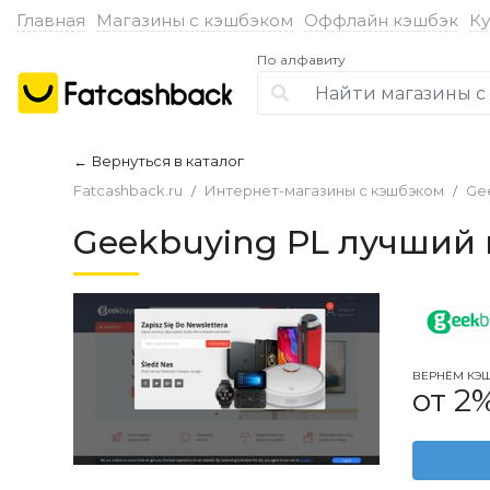
Главная
Магазины с кэшбэком
Оффлайн кэшбэк
К
По алфавиту
Вернуться в каталог
←
Fatcashback.ru
Интернет-магазины с кэшбэком
Ge
Geekbuying PL лучший 
ВЕРНЁМ КЭ
от 2