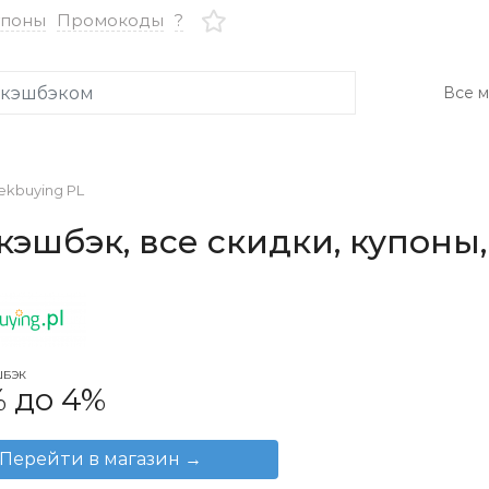
упоны
Промокоды
?
Все м
ekbuying PL
кэшбэк, все скидки, купоны
ШБЭК
% до 4%
Перейти в магазин
→